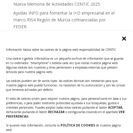
Nueva Memoria de Actividades CENTIC 2025
Ayudas INFO para fomentar la I+D empresarial en el
marco RIS4 Región de Murcia cofinanciadas por
FEDER.
Convocatoria Innoglobal CDTI 2026
Curso: Impacto de la IA en la creación de Productos
Información básica sobre las cookies de la página web responsabilidad de CENTIC
Tecnológicos 2ª ed.
Una cookie o galleta informática es un pequeño archivo de información que se guarda
Ayudas INFO para el apoyo a las empresas
en tu ordenador, “smartphone” o tableta cada vez que visitas nuestra página web.
innovadoras con potencial tecnológico y escalables
Algunas cookies son nuestras y otras pertenecen a empresas externas que prestan
servicios para nuestra página web.
Convocatoria Cheque de Innovación. Ayudas INFO
Las cookies pueden ser de varios tipos: las cookies técnicas son necesarias para que
para la contratación de servicios de Innovación y
nuestra página web pueda funcionar, no necesitan de tu autorización y son las únicas
Competitividad
que tenemos activadas por defecto.
Cheque Inversión del INFO. Ayudas para la
El resto de cookies sirven para mejorar nuestra página, para personalizarla en base a tus
preferencias, o para poder mostrarte publicidad ajustada a tus búsquedas, gustos e
contratación de servicios de Innovación y
intereses personales. Puedes aceptar todas estas cookies pulsando el botón
ACEPTAR,
Competitividad para apoyar rondas de financiación.
rechazarlas pulsando el botón
RECHAZAR
o configurarlas clicando en el apartado
VER
PREFERENCIAS
.
Curso práctico: MCP el acceso de la IA al mundo físico.
Si quieres más información, consulta la
POLÍTICA DE COOKIES
de nuestra página
Inscripciones abiertas!!
web.