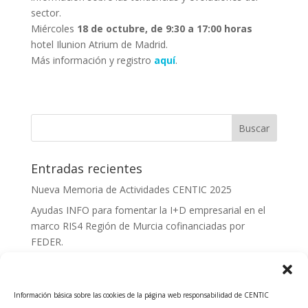
sector.
Miércoles
18 de octubre, de 9:30 a 17:00 horas
hotel Ilunion Atrium de Madrid.
Más información y registro
aquí
.
Entradas recientes
Nueva Memoria de Actividades CENTIC 2025
Ayudas INFO para fomentar la I+D empresarial en el
marco RIS4 Región de Murcia cofinanciadas por
FEDER.
Convocatoria Innoglobal CDTI 2026
Curso: Impacto de la IA en la creación de Productos
Información básica sobre las cookies de la página web responsabilidad de CENTIC
Tecnológicos 2ª ed.