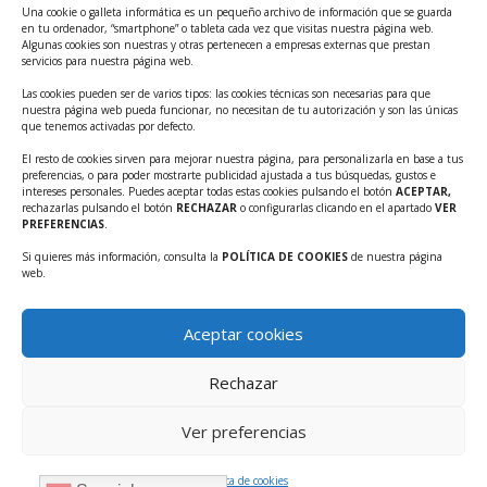
Una cookie o galleta informática es un pequeño archivo de información que se guarda
Ayudas INFO para el apoyo a las empresas
en tu ordenador, “smartphone” o tableta cada vez que visitas nuestra página web.
innovadoras con potencial tecnológico y escalables
Algunas cookies son nuestras y otras pertenecen a empresas externas que prestan
servicios para nuestra página web.
Convocatoria Cheque de Innovación. Ayudas INFO
Las cookies pueden ser de varios tipos: las cookies técnicas son necesarias para que
para la contratación de servicios de Innovación y
nuestra página web pueda funcionar, no necesitan de tu autorización y son las únicas
Competitividad
que tenemos activadas por defecto.
Cheque Inversión del INFO. Ayudas para la
El resto de cookies sirven para mejorar nuestra página, para personalizarla en base a tus
preferencias, o para poder mostrarte publicidad ajustada a tus búsquedas, gustos e
contratación de servicios de Innovación y
intereses personales. Puedes aceptar todas estas cookies pulsando el botón
ACEPTAR,
Competitividad para apoyar rondas de financiación.
rechazarlas pulsando el botón
RECHAZAR
o configurarlas clicando en el apartado
VER
PREFERENCIAS
.
Curso práctico: MCP el acceso de la IA al mundo físico.
Si quieres más información, consulta la
POLÍTICA DE COOKIES
de nuestra página
Inscripciones abiertas!!
web.
Convocatoria CDTI Misiones Ciencia e Innovación
2026
Aceptar cookies
Ayudas INFO para la contratación de servicios de
Innovación y Competitividad (CHEQUE
Rechazar
INTERNACIONALIZACIÓN)
Ver preferencias
Política de cookies