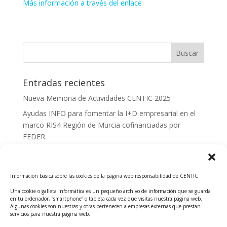
Más información a través del enlace
Entradas recientes
Nueva Memoria de Actividades CENTIC 2025
Ayudas INFO para fomentar la I+D empresarial en el
marco RIS4 Región de Murcia cofinanciadas por
FEDER.
Convocatoria Innoglobal CDTI 2026
Curso: Impacto de la IA en la creación de Productos
Información básica sobre las cookies de la página web responsabilidad de CENTIC
Tecnológicos 2ª ed.
Una cookie o galleta informática es un pequeño archivo de información que se guarda
Ayudas INFO para el apoyo a las empresas
en tu ordenador, “smartphone” o tableta cada vez que visitas nuestra página web.
innovadoras con potencial tecnológico y escalables
Algunas cookies son nuestras y otras pertenecen a empresas externas que prestan
servicios para nuestra página web.
Convocatoria Cheque de Innovación. Ayudas INFO