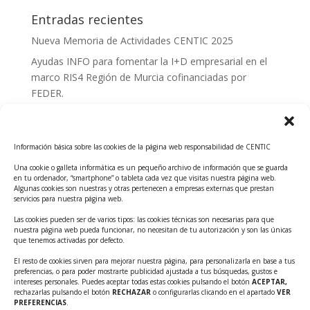
Entradas recientes
Nueva Memoria de Actividades CENTIC 2025
Ayudas INFO para fomentar la I+D empresarial en el
marco RIS4 Región de Murcia cofinanciadas por
FEDER.
Convocatoria Innoglobal CDTI 2026
Curso: Impacto de la IA en la creación de Productos
Información básica sobre las cookies de la página web responsabilidad de CENTIC
Tecnológicos 2ª ed.
Una cookie o galleta informática es un pequeño archivo de información que se guarda
Ayudas INFO para el apoyo a las empresas
en tu ordenador, “smartphone” o tableta cada vez que visitas nuestra página web.
innovadoras con potencial tecnológico y escalables
Algunas cookies son nuestras y otras pertenecen a empresas externas que prestan
servicios para nuestra página web.
Convocatoria Cheque de Innovación. Ayudas INFO
Las cookies pueden ser de varios tipos: las cookies técnicas son necesarias para que
para la contratación de servicios de Innovación y
nuestra página web pueda funcionar, no necesitan de tu autorización y son las únicas
Competitividad
que tenemos activadas por defecto.
Cheque Inversión del INFO. Ayudas para la
El resto de cookies sirven para mejorar nuestra página, para personalizarla en base a tus
preferencias, o para poder mostrarte publicidad ajustada a tus búsquedas, gustos e
contratación de servicios de Innovación y
intereses personales. Puedes aceptar todas estas cookies pulsando el botón
ACEPTAR,
Competitividad para apoyar rondas de financiación.
rechazarlas pulsando el botón
RECHAZAR
o configurarlas clicando en el apartado
VER
PREFERENCIAS
.