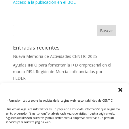
Acceso a la publicación en el BOE
Entradas recientes
Nueva Memoria de Actividades CENTIC 2025
Ayudas INFO para fomentar la I+D empresarial en el
marco RIS4 Región de Murcia cofinanciadas por
FEDER.
Convocatoria Innoglobal CDTI 2026
Curso: Impacto de la IA en la creación de Productos
Información básica sobre las cookies de la página web responsabilidad de CENTIC
Tecnológicos 2ª ed.
Una cookie o galleta informática es un pequeño archivo de información que se guarda
Ayudas INFO para el apoyo a las empresas
en tu ordenador, “smartphone” o tableta cada vez que visitas nuestra página web.
innovadoras con potencial tecnológico y escalables
Algunas cookies son nuestras y otras pertenecen a empresas externas que prestan
servicios para nuestra página web.
Convocatoria Cheque de Innovación. Ayudas INFO