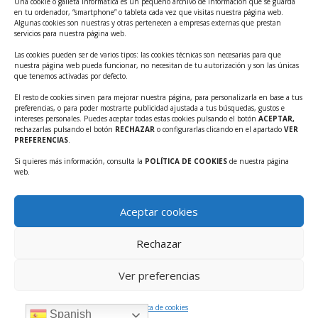
Una cookie o galleta informática es un pequeño archivo de información que se guarda
Ayudas INFO para el apoyo a las empresas
en tu ordenador, “smartphone” o tableta cada vez que visitas nuestra página web.
innovadoras con potencial tecnológico y escalables
Algunas cookies son nuestras y otras pertenecen a empresas externas que prestan
servicios para nuestra página web.
Convocatoria Cheque de Innovación. Ayudas INFO
Las cookies pueden ser de varios tipos: las cookies técnicas son necesarias para que
para la contratación de servicios de Innovación y
nuestra página web pueda funcionar, no necesitan de tu autorización y son las únicas
Competitividad
que tenemos activadas por defecto.
Cheque Inversión del INFO. Ayudas para la
El resto de cookies sirven para mejorar nuestra página, para personalizarla en base a tus
preferencias, o para poder mostrarte publicidad ajustada a tus búsquedas, gustos e
contratación de servicios de Innovación y
intereses personales. Puedes aceptar todas estas cookies pulsando el botón
ACEPTAR,
Competitividad para apoyar rondas de financiación.
rechazarlas pulsando el botón
RECHAZAR
o configurarlas clicando en el apartado
VER
PREFERENCIAS
.
Curso práctico: MCP el acceso de la IA al mundo físico.
Si quieres más información, consulta la
POLÍTICA DE COOKIES
de nuestra página
Inscripciones abiertas!!
web.
Convocatoria CDTI Misiones Ciencia e Innovación
2026
Aceptar cookies
Ayudas INFO para la contratación de servicios de
Innovación y Competitividad (CHEQUE
Rechazar
INTERNACIONALIZACIÓN)
Ver preferencias
Política de cookies
Spanish