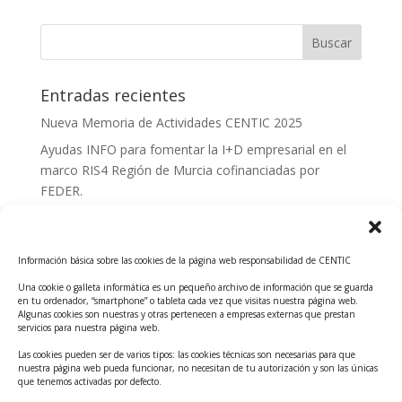
Entradas recientes
Nueva Memoria de Actividades CENTIC 2025
Ayudas INFO para fomentar la I+D empresarial en el
marco RIS4 Región de Murcia cofinanciadas por
FEDER.
Convocatoria Innoglobal CDTI 2026
Curso: Impacto de la IA en la creación de Productos
Información básica sobre las cookies de la página web responsabilidad de CENTIC
Tecnológicos 2ª ed.
Una cookie o galleta informática es un pequeño archivo de información que se guarda
Ayudas INFO para el apoyo a las empresas
en tu ordenador, “smartphone” o tableta cada vez que visitas nuestra página web.
innovadoras con potencial tecnológico y escalables
Algunas cookies son nuestras y otras pertenecen a empresas externas que prestan
servicios para nuestra página web.
Convocatoria Cheque de Innovación. Ayudas INFO
Las cookies pueden ser de varios tipos: las cookies técnicas son necesarias para que
para la contratación de servicios de Innovación y
nuestra página web pueda funcionar, no necesitan de tu autorización y son las únicas
Competitividad
que tenemos activadas por defecto.