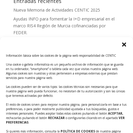
Entradas recientes
Nueva Memoria de Actividades CENTIC 2025
Ayudas INFO para fomentar la I+D empresarial en el
marco RIS4 Región de Murcia cofinanciadas por
FEDER.
Convocatoria Innoglobal CDTI 2026
Curso: Impacto de la IA en la creación de Productos
Información básica sobre las cookies de la página web responsabilidad de CENTIC
Tecnológicos 2ª ed.
Una cookie o galleta informática es un pequeño archivo de información que se guarda
Ayudas INFO para el apoyo a las empresas
en tu ordenador, “smartphone” o tableta cada vez que visitas nuestra página web.
innovadoras con potencial tecnológico y escalables
Algunas cookies son nuestras y otras pertenecen a empresas externas que prestan
servicios para nuestra página web.
Convocatoria Cheque de Innovación. Ayudas INFO
Las cookies pueden ser de varios tipos: las cookies técnicas son necesarias para que
para la contratación de servicios de Innovación y
nuestra página web pueda funcionar, no necesitan de tu autorización y son las únicas
Competitividad
que tenemos activadas por defecto.
Cheque Inversión del INFO. Ayudas para la
El resto de cookies sirven para mejorar nuestra página, para personalizarla en base a tus
preferencias, o para poder mostrarte publicidad ajustada a tus búsquedas, gustos e
contratación de servicios de Innovación y
intereses personales. Puedes aceptar todas estas cookies pulsando el botón
ACEPTAR,
Competitividad para apoyar rondas de financiación.
rechazarlas pulsando el botón
RECHAZAR
o configurarlas clicando en el apartado
VER
PREFERENCIAS
.
Curso práctico: MCP el acceso de la IA al mundo físico.
Si quieres más información, consulta la
POLÍTICA DE COOKIES
de nuestra página