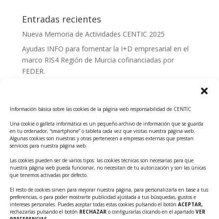
Entradas recientes
Nueva Memoria de Actividades CENTIC 2025
Ayudas INFO para fomentar la I+D empresarial en el
marco RIS4 Región de Murcia cofinanciadas por
FEDER.
Convocatoria Innoglobal CDTI 2026
Curso: Impacto de la IA en la creación de Productos
Información básica sobre las cookies de la página web responsabilidad de CENTIC
Tecnológicos 2ª ed.
Una cookie o galleta informática es un pequeño archivo de información que se guarda
Ayudas INFO para el apoyo a las empresas
en tu ordenador, “smartphone” o tableta cada vez que visitas nuestra página web.
innovadoras con potencial tecnológico y escalables
Algunas cookies son nuestras y otras pertenecen a empresas externas que prestan
servicios para nuestra página web.
Convocatoria Cheque de Innovación. Ayudas INFO
Las cookies pueden ser de varios tipos: las cookies técnicas son necesarias para que
para la contratación de servicios de Innovación y
nuestra página web pueda funcionar, no necesitan de tu autorización y son las únicas
Competitividad
que tenemos activadas por defecto.
Cheque Inversión del INFO. Ayudas para la
El resto de cookies sirven para mejorar nuestra página, para personalizarla en base a tus
preferencias, o para poder mostrarte publicidad ajustada a tus búsquedas, gustos e
contratación de servicios de Innovación y
intereses personales. Puedes aceptar todas estas cookies pulsando el botón
ACEPTAR,
Competitividad para apoyar rondas de financiación.
rechazarlas pulsando el botón
RECHAZAR
o configurarlas clicando en el apartado
VER