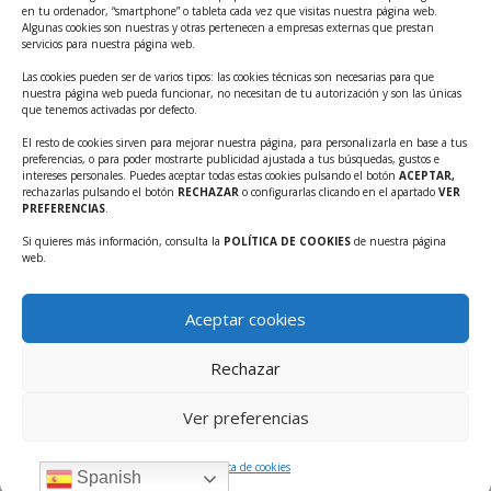
Ayudas INFO para el apoyo a las empresas
en tu ordenador, “smartphone” o tableta cada vez que visitas nuestra página web.
innovadoras con potencial tecnológico y escalables
Algunas cookies son nuestras y otras pertenecen a empresas externas que prestan
servicios para nuestra página web.
Convocatoria Cheque de Innovación. Ayudas INFO
Las cookies pueden ser de varios tipos: las cookies técnicas son necesarias para que
para la contratación de servicios de Innovación y
nuestra página web pueda funcionar, no necesitan de tu autorización y son las únicas
Competitividad
que tenemos activadas por defecto.
Cheque Inversión del INFO. Ayudas para la
El resto de cookies sirven para mejorar nuestra página, para personalizarla en base a tus
preferencias, o para poder mostrarte publicidad ajustada a tus búsquedas, gustos e
contratación de servicios de Innovación y
intereses personales. Puedes aceptar todas estas cookies pulsando el botón
ACEPTAR,
Competitividad para apoyar rondas de financiación.
rechazarlas pulsando el botón
RECHAZAR
o configurarlas clicando en el apartado
VER
PREFERENCIAS
.
Curso práctico: MCP el acceso de la IA al mundo físico.
Si quieres más información, consulta la
POLÍTICA DE COOKIES
de nuestra página
Inscripciones abiertas!!
web.
Convocatoria CDTI Misiones Ciencia e Innovación
2026
Aceptar cookies
Ayudas INFO para la contratación de servicios de
Innovación y Competitividad (CHEQUE
Rechazar
INTERNACIONALIZACIÓN)
Ver preferencias
Política de cookies
Spanish