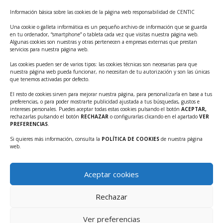
Curso: Impacto de la IA en la creación de Productos
Información básica sobre las cookies de la página web responsabilidad de CENTIC
Tecnológicos 2ª ed.
Una cookie o galleta informática es un pequeño archivo de información que se guarda
Ayudas INFO para el apoyo a las empresas
en tu ordenador, “smartphone” o tableta cada vez que visitas nuestra página web.
innovadoras con potencial tecnológico y escalables
Algunas cookies son nuestras y otras pertenecen a empresas externas que prestan
servicios para nuestra página web.
Convocatoria Cheque de Innovación. Ayudas INFO
Las cookies pueden ser de varios tipos: las cookies técnicas son necesarias para que
para la contratación de servicios de Innovación y
nuestra página web pueda funcionar, no necesitan de tu autorización y son las únicas
Competitividad
que tenemos activadas por defecto.
Cheque Inversión del INFO. Ayudas para la
El resto de cookies sirven para mejorar nuestra página, para personalizarla en base a tus
preferencias, o para poder mostrarte publicidad ajustada a tus búsquedas, gustos e
contratación de servicios de Innovación y
intereses personales. Puedes aceptar todas estas cookies pulsando el botón
ACEPTAR,
Competitividad para apoyar rondas de financiación.
rechazarlas pulsando el botón
RECHAZAR
o configurarlas clicando en el apartado
VER
PREFERENCIAS
.
Curso práctico: MCP el acceso de la IA al mundo físico.
Si quieres más información, consulta la
POLÍTICA DE COOKIES
de nuestra página
Inscripciones abiertas!!
web.
Convocatoria CDTI Misiones Ciencia e Innovación
2026
Aceptar cookies
Ayudas INFO para la contratación de servicios de
Innovación y Competitividad (CHEQUE
Rechazar
INTERNACIONALIZACIÓN)
Ver preferencias