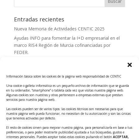
Entradas recientes
Nueva Memoria de Actividades CENTIC 2025
Ayudas INFO para fomentar la I+D empresarial en el
marco RIS4 Región de Murcia cofinanciadas por
FEDER.
Convocatoria Innoglobal CDTI 2026
Curso: Impacto de la IA en la creación de Productos
Información básica sobre las cookies de la página web responsabilidad de CENTIC
Tecnológicos 2ª ed.
Una cookie o galleta informática es un pequeño archivo de información que se guarda
Ayudas INFO para el apoyo a las empresas
en tu ordenador, “smartphone” o tableta cada vez que visitas nuestra página web.
innovadoras con potencial tecnológico y escalables
Algunas cookies son nuestras y otras pertenecen a empresas externas que prestan
servicios para nuestra página web.
Convocatoria Cheque de Innovación. Ayudas INFO
Las cookies pueden ser de varios tipos: las cookies técnicas son necesarias para que
para la contratación de servicios de Innovación y
nuestra página web pueda funcionar, no necesitan de tu autorización y son las únicas
Competitividad
que tenemos activadas por defecto.
Cheque Inversión del INFO. Ayudas para la
El resto de cookies sirven para mejorar nuestra página, para personalizarla en base a tus
preferencias, o para poder mostrarte publicidad ajustada a tus búsquedas, gustos e
contratación de servicios de Innovación y
intereses personales. Puedes aceptar todas estas cookies pulsando el botón
ACEPTAR,