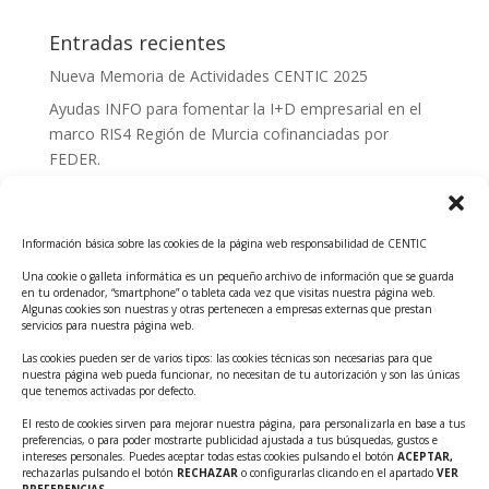
Entradas recientes
Nueva Memoria de Actividades CENTIC 2025
Ayudas INFO para fomentar la I+D empresarial en el
marco RIS4 Región de Murcia cofinanciadas por
FEDER.
Convocatoria Innoglobal CDTI 2026
Curso: Impacto de la IA en la creación de Productos
Información básica sobre las cookies de la página web responsabilidad de CENTIC
Tecnológicos 2ª ed.
Una cookie o galleta informática es un pequeño archivo de información que se guarda
Ayudas INFO para el apoyo a las empresas
en tu ordenador, “smartphone” o tableta cada vez que visitas nuestra página web.
innovadoras con potencial tecnológico y escalables
Algunas cookies son nuestras y otras pertenecen a empresas externas que prestan
servicios para nuestra página web.
Convocatoria Cheque de Innovación. Ayudas INFO
Las cookies pueden ser de varios tipos: las cookies técnicas son necesarias para que
para la contratación de servicios de Innovación y
nuestra página web pueda funcionar, no necesitan de tu autorización y son las únicas
Competitividad
que tenemos activadas por defecto.
Cheque Inversión del INFO. Ayudas para la
El resto de cookies sirven para mejorar nuestra página, para personalizarla en base a tus
preferencias, o para poder mostrarte publicidad ajustada a tus búsquedas, gustos e
contratación de servicios de Innovación y
intereses personales. Puedes aceptar todas estas cookies pulsando el botón
ACEPTAR,
Competitividad para apoyar rondas de financiación.
rechazarlas pulsando el botón
RECHAZAR
o configurarlas clicando en el apartado
VER