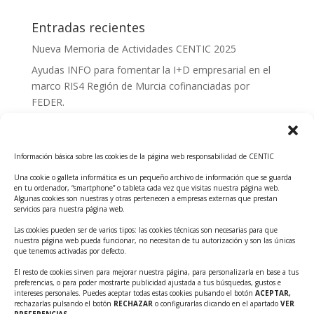
Entradas recientes
Nueva Memoria de Actividades CENTIC 2025
Ayudas INFO para fomentar la I+D empresarial en el
marco RIS4 Región de Murcia cofinanciadas por
FEDER.
Convocatoria Innoglobal CDTI 2026
Curso: Impacto de la IA en la creación de Productos
Información básica sobre las cookies de la página web responsabilidad de CENTIC
Tecnológicos 2ª ed.
Una cookie o galleta informática es un pequeño archivo de información que se guarda
Ayudas INFO para el apoyo a las empresas
en tu ordenador, “smartphone” o tableta cada vez que visitas nuestra página web.
innovadoras con potencial tecnológico y escalables
Algunas cookies son nuestras y otras pertenecen a empresas externas que prestan
servicios para nuestra página web.
Convocatoria Cheque de Innovación. Ayudas INFO
Las cookies pueden ser de varios tipos: las cookies técnicas son necesarias para que
para la contratación de servicios de Innovación y
nuestra página web pueda funcionar, no necesitan de tu autorización y son las únicas
Competitividad
que tenemos activadas por defecto.
Cheque Inversión del INFO. Ayudas para la
El resto de cookies sirven para mejorar nuestra página, para personalizarla en base a tus
preferencias, o para poder mostrarte publicidad ajustada a tus búsquedas, gustos e
contratación de servicios de Innovación y
intereses personales. Puedes aceptar todas estas cookies pulsando el botón
ACEPTAR,
Competitividad para apoyar rondas de financiación.
rechazarlas pulsando el botón
RECHAZAR
o configurarlas clicando en el apartado
VER