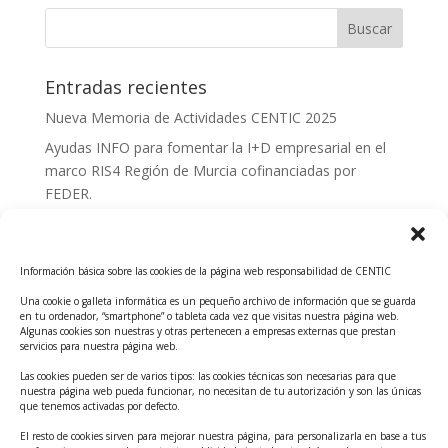
Entradas recientes
Nueva Memoria de Actividades CENTIC 2025
Ayudas INFO para fomentar la I+D empresarial en el
marco RIS4 Región de Murcia cofinanciadas por
FEDER.
Convocatoria Innoglobal CDTI 2026
Curso: Impacto de la IA en la creación de Productos
Información básica sobre las cookies de la página web responsabilidad de CENTIC
Tecnológicos 2ª ed.
Una cookie o galleta informática es un pequeño archivo de información que se guarda
Ayudas INFO para el apoyo a las empresas
en tu ordenador, “smartphone” o tableta cada vez que visitas nuestra página web.
innovadoras con potencial tecnológico y escalables
Algunas cookies son nuestras y otras pertenecen a empresas externas que prestan
servicios para nuestra página web.
Convocatoria Cheque de Innovación. Ayudas INFO
Las cookies pueden ser de varios tipos: las cookies técnicas son necesarias para que
para la contratación de servicios de Innovación y
nuestra página web pueda funcionar, no necesitan de tu autorización y son las únicas
Competitividad
que tenemos activadas por defecto.
Cheque Inversión del INFO. Ayudas para la
El resto de cookies sirven para mejorar nuestra página, para personalizarla en base a tus