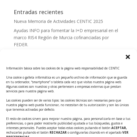
Entradas recientes
Nueva Memoria de Actividades CENTIC 2025
Ayudas INFO para fomentar la I+D empresarial en el
marco RIS4 Región de Murcia cofinanciadas por
FEDER.
Convocatoria Innoglobal CDTI 2026
Curso: Impacto de la IA en la creación de Productos
Información básica sobre las cookies de la página web responsabilidad de CENTIC
Tecnológicos 2ª ed.
Una cookie o galleta informática es un pequeño archivo de información que se guarda
Ayudas INFO para el apoyo a las empresas
en tu ordenador, “smartphone” o tableta cada vez que visitas nuestra página web.
innovadoras con potencial tecnológico y escalables
Algunas cookies son nuestras y otras pertenecen a empresas externas que prestan
servicios para nuestra página web.
Convocatoria Cheque de Innovación. Ayudas INFO
Las cookies pueden ser de varios tipos: las cookies técnicas son necesarias para que
para la contratación de servicios de Innovación y
nuestra página web pueda funcionar, no necesitan de tu autorización y son las únicas
Competitividad
que tenemos activadas por defecto.
Cheque Inversión del INFO. Ayudas para la
El resto de cookies sirven para mejorar nuestra página, para personalizarla en base a tus
preferencias, o para poder mostrarte publicidad ajustada a tus búsquedas, gustos e
contratación de servicios de Innovación y
intereses personales. Puedes aceptar todas estas cookies pulsando el botón
ACEPTAR,
Competitividad para apoyar rondas de financiación.
rechazarlas pulsando el botón
RECHAZAR
o configurarlas clicando en el apartado
VER