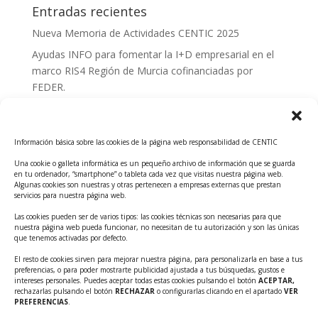
Entradas recientes
Nueva Memoria de Actividades CENTIC 2025
Ayudas INFO para fomentar la I+D empresarial en el
marco RIS4 Región de Murcia cofinanciadas por
FEDER.
Convocatoria Innoglobal CDTI 2026
Curso: Impacto de la IA en la creación de Productos
Información básica sobre las cookies de la página web responsabilidad de CENTIC
Tecnológicos 2ª ed.
Una cookie o galleta informática es un pequeño archivo de información que se guarda
Ayudas INFO para el apoyo a las empresas
en tu ordenador, “smartphone” o tableta cada vez que visitas nuestra página web.
innovadoras con potencial tecnológico y escalables
Algunas cookies son nuestras y otras pertenecen a empresas externas que prestan
servicios para nuestra página web.
Convocatoria Cheque de Innovación. Ayudas INFO
Las cookies pueden ser de varios tipos: las cookies técnicas son necesarias para que
para la contratación de servicios de Innovación y
nuestra página web pueda funcionar, no necesitan de tu autorización y son las únicas
Competitividad
que tenemos activadas por defecto.
Cheque Inversión del INFO. Ayudas para la
El resto de cookies sirven para mejorar nuestra página, para personalizarla en base a tus
preferencias, o para poder mostrarte publicidad ajustada a tus búsquedas, gustos e
contratación de servicios de Innovación y
intereses personales. Puedes aceptar todas estas cookies pulsando el botón
ACEPTAR,
Competitividad para apoyar rondas de financiación.
rechazarlas pulsando el botón
RECHAZAR
o configurarlas clicando en el apartado
VER
PREFERENCIAS
.
Curso práctico: MCP el acceso de la IA al mundo físico.