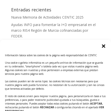
Entradas recientes
Nueva Memoria de Actividades CENTIC 2025
Ayudas INFO para fomentar la I+D empresarial en el
marco RIS4 Región de Murcia cofinanciadas por
FEDER.
Convocatoria Innoglobal CDTI 2026
Curso: Impacto de la IA en la creación de Productos
Información básica sobre las cookies de la página web responsabilidad de CENTIC
Tecnológicos 2ª ed.
Una cookie o galleta informática es un pequeño archivo de información que se guarda
Ayudas INFO para el apoyo a las empresas
en tu ordenador, “smartphone” o tableta cada vez que visitas nuestra página web.
innovadoras con potencial tecnológico y escalables
Algunas cookies son nuestras y otras pertenecen a empresas externas que prestan
servicios para nuestra página web.
Convocatoria Cheque de Innovación. Ayudas INFO
Las cookies pueden ser de varios tipos: las cookies técnicas son necesarias para que
para la contratación de servicios de Innovación y
nuestra página web pueda funcionar, no necesitan de tu autorización y son las únicas
Competitividad
que tenemos activadas por defecto.
Cheque Inversión del INFO. Ayudas para la
El resto de cookies sirven para mejorar nuestra página, para personalizarla en base a tus
preferencias, o para poder mostrarte publicidad ajustada a tus búsquedas, gustos e
contratación de servicios de Innovación y
intereses personales. Puedes aceptar todas estas cookies pulsando el botón
ACEPTAR,
Competitividad para apoyar rondas de financiación.
rechazarlas pulsando el botón
RECHAZAR
o configurarlas clicando en el apartado
VER