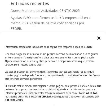
Entradas recientes
Nueva Memoria de Actividades CENTIC 2025
Ayudas INFO para fomentar la I+D empresarial en el
marco RIS4 Región de Murcia cofinanciadas por
FEDER.
Convocatoria Innoglobal CDTI 2026
Curso: Impacto de la IA en la creación de Productos
Información básica sobre las cookies de la página web responsabilidad de CENTIC
Tecnológicos 2ª ed.
Una cookie o galleta informática es un pequeño archivo de información que se guarda
Ayudas INFO para el apoyo a las empresas
en tu ordenador, “smartphone” o tableta cada vez que visitas nuestra página web.
innovadoras con potencial tecnológico y escalables
Algunas cookies son nuestras y otras pertenecen a empresas externas que prestan
servicios para nuestra página web.
Convocatoria Cheque de Innovación. Ayudas INFO
Las cookies pueden ser de varios tipos: las cookies técnicas son necesarias para que
para la contratación de servicios de Innovación y
nuestra página web pueda funcionar, no necesitan de tu autorización y son las únicas
Competitividad
que tenemos activadas por defecto.
Cheque Inversión del INFO. Ayudas para la
El resto de cookies sirven para mejorar nuestra página, para personalizarla en base a tus
preferencias, o para poder mostrarte publicidad ajustada a tus búsquedas, gustos e
contratación de servicios de Innovación y
intereses personales. Puedes aceptar todas estas cookies pulsando el botón
ACEPTAR,
Competitividad para apoyar rondas de financiación.
rechazarlas pulsando el botón
RECHAZAR
o configurarlas clicando en el apartado
VER
PREFERENCIAS
.
Curso práctico: MCP el acceso de la IA al mundo físico.