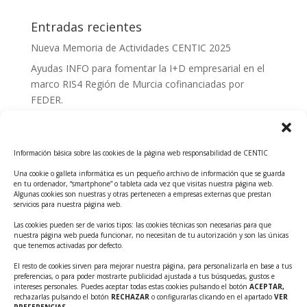
Entradas recientes
Nueva Memoria de Actividades CENTIC 2025
Ayudas INFO para fomentar la I+D empresarial en el
marco RIS4 Región de Murcia cofinanciadas por
FEDER.
Convocatoria Innoglobal CDTI 2026
Curso: Impacto de la IA en la creación de Productos
Información básica sobre las cookies de la página web responsabilidad de CENTIC
Tecnológicos 2ª ed.
Una cookie o galleta informática es un pequeño archivo de información que se guarda
Ayudas INFO para el apoyo a las empresas
en tu ordenador, “smartphone” o tableta cada vez que visitas nuestra página web.
innovadoras con potencial tecnológico y escalables
Algunas cookies son nuestras y otras pertenecen a empresas externas que prestan
servicios para nuestra página web.
Convocatoria Cheque de Innovación. Ayudas INFO
Las cookies pueden ser de varios tipos: las cookies técnicas son necesarias para que
para la contratación de servicios de Innovación y
nuestra página web pueda funcionar, no necesitan de tu autorización y son las únicas
Competitividad
que tenemos activadas por defecto.
Cheque Inversión del INFO. Ayudas para la
El resto de cookies sirven para mejorar nuestra página, para personalizarla en base a tus
preferencias, o para poder mostrarte publicidad ajustada a tus búsquedas, gustos e
contratación de servicios de Innovación y
intereses personales. Puedes aceptar todas estas cookies pulsando el botón
ACEPTAR,
Competitividad para apoyar rondas de financiación.
rechazarlas pulsando el botón
RECHAZAR
o configurarlas clicando en el apartado
VER