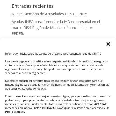
Entradas recientes
Nueva Memoria de Actividades CENTIC 2025
Ayudas INFO para fomentar la I+D empresarial en el
marco RIS4 Región de Murcia cofinanciadas por
FEDER.
Convocatoria Innoglobal CDTI 2026
Curso: Impacto de la IA en la creación de Productos
Información básica sobre las cookies de la página web responsabilidad de CENTIC
Tecnológicos 2ª ed.
Una cookie o galleta informática es un pequeño archivo de información que se guarda
Ayudas INFO para el apoyo a las empresas
en tu ordenador, “smartphone” o tableta cada vez que visitas nuestra página web.
innovadoras con potencial tecnológico y escalables
Algunas cookies son nuestras y otras pertenecen a empresas externas que prestan
servicios para nuestra página web.
Convocatoria Cheque de Innovación. Ayudas INFO
Las cookies pueden ser de varios tipos: las cookies técnicas son necesarias para que
para la contratación de servicios de Innovación y
nuestra página web pueda funcionar, no necesitan de tu autorización y son las únicas
Competitividad
que tenemos activadas por defecto.
Cheque Inversión del INFO. Ayudas para la
El resto de cookies sirven para mejorar nuestra página, para personalizarla en base a tus
preferencias, o para poder mostrarte publicidad ajustada a tus búsquedas, gustos e
contratación de servicios de Innovación y
intereses personales. Puedes aceptar todas estas cookies pulsando el botón
ACEPTAR,
Competitividad para apoyar rondas de financiación.
rechazarlas pulsando el botón
RECHAZAR
o configurarlas clicando en el apartado
VER
PREFERENCIAS
.
Curso práctico: MCP el acceso de la IA al mundo físico.