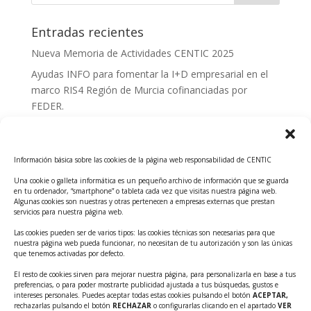
Entradas recientes
Nueva Memoria de Actividades CENTIC 2025
Ayudas INFO para fomentar la I+D empresarial en el
marco RIS4 Región de Murcia cofinanciadas por
FEDER.
Convocatoria Innoglobal CDTI 2026
Curso: Impacto de la IA en la creación de Productos
Información básica sobre las cookies de la página web responsabilidad de CENTIC
Tecnológicos 2ª ed.
Una cookie o galleta informática es un pequeño archivo de información que se guarda
Ayudas INFO para el apoyo a las empresas
en tu ordenador, “smartphone” o tableta cada vez que visitas nuestra página web.
innovadoras con potencial tecnológico y escalables
Algunas cookies son nuestras y otras pertenecen a empresas externas que prestan
servicios para nuestra página web.
Convocatoria Cheque de Innovación. Ayudas INFO
Las cookies pueden ser de varios tipos: las cookies técnicas son necesarias para que
para la contratación de servicios de Innovación y
nuestra página web pueda funcionar, no necesitan de tu autorización y son las únicas
Competitividad
que tenemos activadas por defecto.
Cheque Inversión del INFO. Ayudas para la
El resto de cookies sirven para mejorar nuestra página, para personalizarla en base a tus
preferencias, o para poder mostrarte publicidad ajustada a tus búsquedas, gustos e
contratación de servicios de Innovación y
intereses personales. Puedes aceptar todas estas cookies pulsando el botón
ACEPTAR,
Competitividad para apoyar rondas de financiación.
rechazarlas pulsando el botón
RECHAZAR
o configurarlas clicando en el apartado
VER