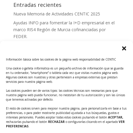
Entradas recientes
Nueva Memoria de Actividades CENTIC 2025
Ayudas INFO para fomentar la I+D empresarial en el
marco RIS4 Región de Murcia cofinanciadas por
FEDER.
Convocatoria Innoglobal CDTI 2026
Curso: Impacto de la IA en la creación de Productos
Información básica sobre las cookies de la página web responsabilidad de CENTIC
Tecnológicos 2ª ed.
Una cookie o galleta informática es un pequeño archivo de información que se guarda
Ayudas INFO para el apoyo a las empresas
en tu ordenador, “smartphone” o tableta cada vez que visitas nuestra página web.
innovadoras con potencial tecnológico y escalables
Algunas cookies son nuestras y otras pertenecen a empresas externas que prestan
servicios para nuestra página web.
Convocatoria Cheque de Innovación. Ayudas INFO
Las cookies pueden ser de varios tipos: las cookies técnicas son necesarias para que
para la contratación de servicios de Innovación y
nuestra página web pueda funcionar, no necesitan de tu autorización y son las únicas
Competitividad
que tenemos activadas por defecto.
Cheque Inversión del INFO. Ayudas para la
El resto de cookies sirven para mejorar nuestra página, para personalizarla en base a tus
preferencias, o para poder mostrarte publicidad ajustada a tus búsquedas, gustos e
contratación de servicios de Innovación y
intereses personales. Puedes aceptar todas estas cookies pulsando el botón
ACEPTAR,
Competitividad para apoyar rondas de financiación.
rechazarlas pulsando el botón
RECHAZAR
o configurarlas clicando en el apartado
VER
PREFERENCIAS
.
Curso práctico: MCP el acceso de la IA al mundo físico.