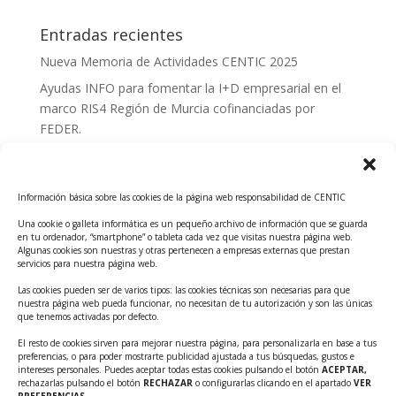
Entradas recientes
Nueva Memoria de Actividades CENTIC 2025
Ayudas INFO para fomentar la I+D empresarial en el
marco RIS4 Región de Murcia cofinanciadas por
FEDER.
Convocatoria Innoglobal CDTI 2026
Curso: Impacto de la IA en la creación de Productos
Información básica sobre las cookies de la página web responsabilidad de CENTIC
Tecnológicos 2ª ed.
Una cookie o galleta informática es un pequeño archivo de información que se guarda
Ayudas INFO para el apoyo a las empresas
en tu ordenador, “smartphone” o tableta cada vez que visitas nuestra página web.
innovadoras con potencial tecnológico y escalables
Algunas cookies son nuestras y otras pertenecen a empresas externas que prestan
servicios para nuestra página web.
Convocatoria Cheque de Innovación. Ayudas INFO
Las cookies pueden ser de varios tipos: las cookies técnicas son necesarias para que
para la contratación de servicios de Innovación y
nuestra página web pueda funcionar, no necesitan de tu autorización y son las únicas
Competitividad
que tenemos activadas por defecto.
Cheque Inversión del INFO. Ayudas para la
El resto de cookies sirven para mejorar nuestra página, para personalizarla en base a tus
preferencias, o para poder mostrarte publicidad ajustada a tus búsquedas, gustos e
contratación de servicios de Innovación y
intereses personales. Puedes aceptar todas estas cookies pulsando el botón
ACEPTAR,
Competitividad para apoyar rondas de financiación.
rechazarlas pulsando el botón
RECHAZAR
o configurarlas clicando en el apartado
VER