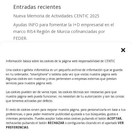
Entradas recientes
Nueva Memoria de Actividades CENTIC 2025
Ayudas INFO para fomentar la I+D empresarial en el
marco RIS4 Región de Murcia cofinanciadas por
FEDER.
Convocatoria Innoglobal CDTI 2026
Curso: Impacto de la IA en la creación de Productos
Información básica sobre las cookies de la página web responsabilidad de CENTIC
Tecnológicos 2ª ed.
Una cookie o galleta informática es un pequeño archivo de información que se guarda
Ayudas INFO para el apoyo a las empresas
en tu ordenador, “smartphone” o tableta cada vez que visitas nuestra página web.
innovadoras con potencial tecnológico y escalables
Algunas cookies son nuestras y otras pertenecen a empresas externas que prestan
servicios para nuestra página web.
Convocatoria Cheque de Innovación. Ayudas INFO
Las cookies pueden ser de varios tipos: las cookies técnicas son necesarias para que
para la contratación de servicios de Innovación y
nuestra página web pueda funcionar, no necesitan de tu autorización y son las únicas
Competitividad
que tenemos activadas por defecto.
Cheque Inversión del INFO. Ayudas para la
El resto de cookies sirven para mejorar nuestra página, para personalizarla en base a tus
preferencias, o para poder mostrarte publicidad ajustada a tus búsquedas, gustos e
contratación de servicios de Innovación y
intereses personales. Puedes aceptar todas estas cookies pulsando el botón
ACEPTAR,
Competitividad para apoyar rondas de financiación.
rechazarlas pulsando el botón
RECHAZAR
o configurarlas clicando en el apartado
VER
PREFERENCIAS
.
Curso práctico: MCP el acceso de la IA al mundo físico.