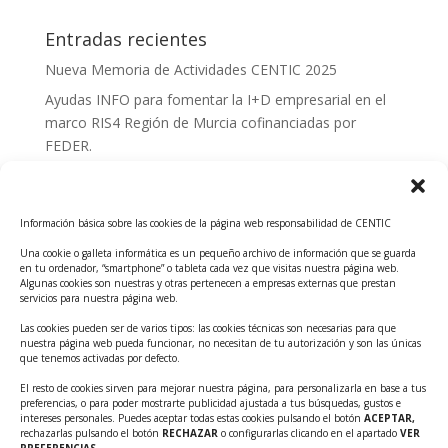
Entradas recientes
Nueva Memoria de Actividades CENTIC 2025
Ayudas INFO para fomentar la I+D empresarial en el
marco RIS4 Región de Murcia cofinanciadas por
FEDER.
Convocatoria Innoglobal CDTI 2026
Curso: Impacto de la IA en la creación de Productos
Información básica sobre las cookies de la página web responsabilidad de CENTIC
Tecnológicos 2ª ed.
Una cookie o galleta informática es un pequeño archivo de información que se guarda
Ayudas INFO para el apoyo a las empresas
en tu ordenador, “smartphone” o tableta cada vez que visitas nuestra página web.
innovadoras con potencial tecnológico y escalables
Algunas cookies son nuestras y otras pertenecen a empresas externas que prestan
servicios para nuestra página web.
Convocatoria Cheque de Innovación. Ayudas INFO
Las cookies pueden ser de varios tipos: las cookies técnicas son necesarias para que
para la contratación de servicios de Innovación y
nuestra página web pueda funcionar, no necesitan de tu autorización y son las únicas
Competitividad
que tenemos activadas por defecto.
Cheque Inversión del INFO. Ayudas para la
El resto de cookies sirven para mejorar nuestra página, para personalizarla en base a tus
preferencias, o para poder mostrarte publicidad ajustada a tus búsquedas, gustos e
contratación de servicios de Innovación y
intereses personales. Puedes aceptar todas estas cookies pulsando el botón
ACEPTAR,
Competitividad para apoyar rondas de financiación.
rechazarlas pulsando el botón
RECHAZAR
o configurarlas clicando en el apartado
VER