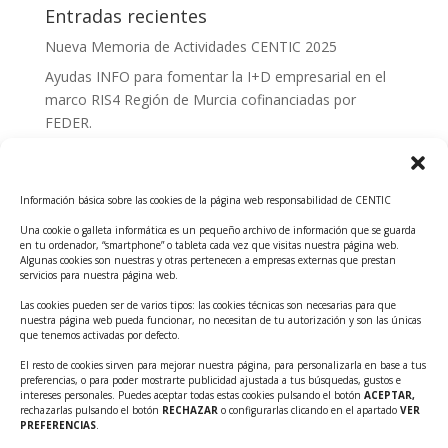
Entradas recientes
Nueva Memoria de Actividades CENTIC 2025
Ayudas INFO para fomentar la I+D empresarial en el
marco RIS4 Región de Murcia cofinanciadas por
FEDER.
Convocatoria Innoglobal CDTI 2026
Curso: Impacto de la IA en la creación de Productos
Información básica sobre las cookies de la página web responsabilidad de CENTIC
Tecnológicos 2ª ed.
Una cookie o galleta informática es un pequeño archivo de información que se guarda
Ayudas INFO para el apoyo a las empresas
en tu ordenador, “smartphone” o tableta cada vez que visitas nuestra página web.
innovadoras con potencial tecnológico y escalables
Algunas cookies son nuestras y otras pertenecen a empresas externas que prestan
servicios para nuestra página web.
Convocatoria Cheque de Innovación. Ayudas INFO
Las cookies pueden ser de varios tipos: las cookies técnicas son necesarias para que
para la contratación de servicios de Innovación y
nuestra página web pueda funcionar, no necesitan de tu autorización y son las únicas
Competitividad
que tenemos activadas por defecto.
Cheque Inversión del INFO. Ayudas para la
El resto de cookies sirven para mejorar nuestra página, para personalizarla en base a tus
preferencias, o para poder mostrarte publicidad ajustada a tus búsquedas, gustos e
contratación de servicios de Innovación y
intereses personales. Puedes aceptar todas estas cookies pulsando el botón
ACEPTAR,
Competitividad para apoyar rondas de financiación.
rechazarlas pulsando el botón
RECHAZAR
o configurarlas clicando en el apartado
VER
PREFERENCIAS
.
Curso práctico: MCP el acceso de la IA al mundo físico.