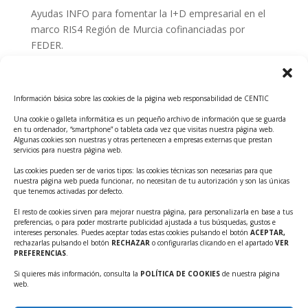
Ayudas INFO para fomentar la I+D empresarial en el
marco RIS4 Región de Murcia cofinanciadas por
FEDER.
Convocatoria Innoglobal CDTI 2026
Curso: Impacto de la IA en la creación de Productos
Información básica sobre las cookies de la página web responsabilidad de CENTIC
Tecnológicos 2ª ed.
Una cookie o galleta informática es un pequeño archivo de información que se guarda
Ayudas INFO para el apoyo a las empresas
en tu ordenador, “smartphone” o tableta cada vez que visitas nuestra página web.
innovadoras con potencial tecnológico y escalables
Algunas cookies son nuestras y otras pertenecen a empresas externas que prestan
servicios para nuestra página web.
Convocatoria Cheque de Innovación. Ayudas INFO
Las cookies pueden ser de varios tipos: las cookies técnicas son necesarias para que
para la contratación de servicios de Innovación y
nuestra página web pueda funcionar, no necesitan de tu autorización y son las únicas
Competitividad
que tenemos activadas por defecto.
Cheque Inversión del INFO. Ayudas para la
El resto de cookies sirven para mejorar nuestra página, para personalizarla en base a tus
preferencias, o para poder mostrarte publicidad ajustada a tus búsquedas, gustos e
contratación de servicios de Innovación y
intereses personales. Puedes aceptar todas estas cookies pulsando el botón
ACEPTAR,
Competitividad para apoyar rondas de financiación.
rechazarlas pulsando el botón
RECHAZAR
o configurarlas clicando en el apartado
VER
PREFERENCIAS
.
Curso práctico: MCP el acceso de la IA al mundo físico.
Si quieres más información, consulta la
POLÍTICA DE COOKIES
de nuestra página
Inscripciones abiertas!!
web.
Convocatoria CDTI Misiones Ciencia e Innovación