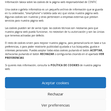
Información básica sobre las cookies de la página web responsabilidad de CENTIC
Tecnológicos 2ª ed.
Una cookie o galleta informática es un pequeño archivo de información que se guarda
Ayudas INFO para el apoyo a las empresas
en tu ordenador, “smartphone” o tableta cada vez que visitas nuestra página web.
innovadoras con potencial tecnológico y escalables
Algunas cookies son nuestras y otras pertenecen a empresas externas que prestan
servicios para nuestra página web.
Convocatoria Cheque de Innovación. Ayudas INFO
Las cookies pueden ser de varios tipos: las cookies técnicas son necesarias para que
para la contratación de servicios de Innovación y
nuestra página web pueda funcionar, no necesitan de tu autorización y son las únicas
Competitividad
que tenemos activadas por defecto.
Cheque Inversión del INFO. Ayudas para la
El resto de cookies sirven para mejorar nuestra página, para personalizarla en base a tus
preferencias, o para poder mostrarte publicidad ajustada a tus búsquedas, gustos e
contratación de servicios de Innovación y
intereses personales. Puedes aceptar todas estas cookies pulsando el botón
ACEPTAR,
Competitividad para apoyar rondas de financiación.
rechazarlas pulsando el botón
RECHAZAR
o configurarlas clicando en el apartado
VER
PREFERENCIAS
.
Curso práctico: MCP el acceso de la IA al mundo físico.
Si quieres más información, consulta la
POLÍTICA DE COOKIES
de nuestra página
Inscripciones abiertas!!
web.
Convocatoria CDTI Misiones Ciencia e Innovación
2026
Aceptar cookies
Ayudas INFO para la contratación de servicios de
Innovación y Competitividad (CHEQUE
Rechazar
INTERNACIONALIZACIÓN)
Ver preferencias