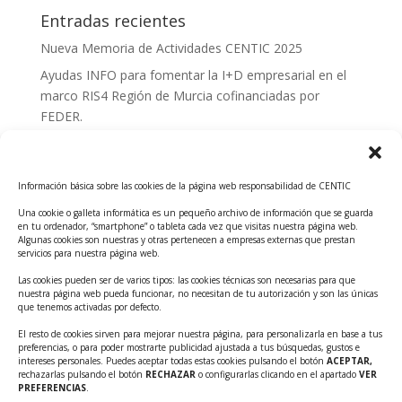
Entradas recientes
Nueva Memoria de Actividades CENTIC 2025
Ayudas INFO para fomentar la I+D empresarial en el
marco RIS4 Región de Murcia cofinanciadas por
FEDER.
Convocatoria Innoglobal CDTI 2026
Curso: Impacto de la IA en la creación de Productos
Información básica sobre las cookies de la página web responsabilidad de CENTIC
Tecnológicos 2ª ed.
Una cookie o galleta informática es un pequeño archivo de información que se guarda
Ayudas INFO para el apoyo a las empresas
en tu ordenador, “smartphone” o tableta cada vez que visitas nuestra página web.
innovadoras con potencial tecnológico y escalables
Algunas cookies son nuestras y otras pertenecen a empresas externas que prestan
servicios para nuestra página web.
Convocatoria Cheque de Innovación. Ayudas INFO
Las cookies pueden ser de varios tipos: las cookies técnicas son necesarias para que
para la contratación de servicios de Innovación y
nuestra página web pueda funcionar, no necesitan de tu autorización y son las únicas
Competitividad
que tenemos activadas por defecto.
Cheque Inversión del INFO. Ayudas para la
El resto de cookies sirven para mejorar nuestra página, para personalizarla en base a tus
preferencias, o para poder mostrarte publicidad ajustada a tus búsquedas, gustos e
contratación de servicios de Innovación y
intereses personales. Puedes aceptar todas estas cookies pulsando el botón
ACEPTAR,
Competitividad para apoyar rondas de financiación.
rechazarlas pulsando el botón
RECHAZAR
o configurarlas clicando en el apartado
VER
PREFERENCIAS
.
Curso práctico: MCP el acceso de la IA al mundo físico.