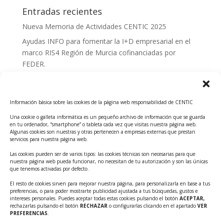
Entradas recientes
Nueva Memoria de Actividades CENTIC 2025
Ayudas INFO para fomentar la I+D empresarial en el
marco RIS4 Región de Murcia cofinanciadas por
FEDER.
Convocatoria Innoglobal CDTI 2026
Curso: Impacto de la IA en la creación de Productos
Información básica sobre las cookies de la página web responsabilidad de CENTIC
Tecnológicos 2ª ed.
Una cookie o galleta informática es un pequeño archivo de información que se guarda
Ayudas INFO para el apoyo a las empresas
en tu ordenador, “smartphone” o tableta cada vez que visitas nuestra página web.
innovadoras con potencial tecnológico y escalables
Algunas cookies son nuestras y otras pertenecen a empresas externas que prestan
servicios para nuestra página web.
Convocatoria Cheque de Innovación. Ayudas INFO
Las cookies pueden ser de varios tipos: las cookies técnicas son necesarias para que
para la contratación de servicios de Innovación y
nuestra página web pueda funcionar, no necesitan de tu autorización y son las únicas
Competitividad
que tenemos activadas por defecto.
Cheque Inversión del INFO. Ayudas para la
El resto de cookies sirven para mejorar nuestra página, para personalizarla en base a tus
preferencias, o para poder mostrarte publicidad ajustada a tus búsquedas, gustos e
contratación de servicios de Innovación y
intereses personales. Puedes aceptar todas estas cookies pulsando el botón
ACEPTAR,
Competitividad para apoyar rondas de financiación.
rechazarlas pulsando el botón
RECHAZAR
o configurarlas clicando en el apartado
VER
PREFERENCIAS
.
Curso práctico: MCP el acceso de la IA al mundo físico.