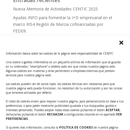
Entradas recientes
Nueva Memoria de Actividades CENTIC 2025
Ayudas INFO para fomentar la I+D empresarial en el
marco RIS4 Región de Murcia cofinanciadas por
FEDER.
Convocatoria Innoglobal CDTI 2026
Curso: Impacto de la IA en la creación de Productos
Información básica sobre las cookies de la página web responsabilidad de CENTIC
Tecnológicos 2ª ed.
Una cookie o galleta informática es un pequeño archivo de información que se guarda
Ayudas INFO para el apoyo a las empresas
en tu ordenador, “smartphone” o tableta cada vez que visitas nuestra página web.
innovadoras con potencial tecnológico y escalables
Algunas cookies son nuestras y otras pertenecen a empresas externas que prestan
servicios para nuestra página web.
Convocatoria Cheque de Innovación. Ayudas INFO
Las cookies pueden ser de varios tipos: las cookies técnicas son necesarias para que
para la contratación de servicios de Innovación y
nuestra página web pueda funcionar, no necesitan de tu autorización y son las únicas
Competitividad
que tenemos activadas por defecto.
Cheque Inversión del INFO. Ayudas para la
El resto de cookies sirven para mejorar nuestra página, para personalizarla en base a tus
preferencias, o para poder mostrarte publicidad ajustada a tus búsquedas, gustos e
contratación de servicios de Innovación y
intereses personales. Puedes aceptar todas estas cookies pulsando el botón
ACEPTAR,
Competitividad para apoyar rondas de financiación.
rechazarlas pulsando el botón
RECHAZAR
o configurarlas clicando en el apartado
VER
PREFERENCIAS
.
Curso práctico: MCP el acceso de la IA al mundo físico.
Si quieres más información, consulta la
POLÍTICA DE COOKIES
de nuestra página
Inscripciones abiertas!!