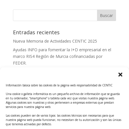
Entradas recientes
Nueva Memoria de Actividades CENTIC 2025
Ayudas INFO para fomentar la I+D empresarial en el
marco RIS4 Región de Murcia cofinanciadas por
FEDER.
Convocatoria Innoglobal CDTI 2026
Curso: Impacto de la IA en la creación de Productos
Información básica sobre las cookies de la página web responsabilidad de CENTIC
Tecnológicos 2ª ed.
Una cookie o galleta informática es un pequeño archivo de información que se guarda
Ayudas INFO para el apoyo a las empresas
en tu ordenador, “smartphone” o tableta cada vez que visitas nuestra página web.
innovadoras con potencial tecnológico y escalables
Algunas cookies son nuestras y otras pertenecen a empresas externas que prestan
servicios para nuestra página web.
Convocatoria Cheque de Innovación. Ayudas INFO
Las cookies pueden ser de varios tipos: las cookies técnicas son necesarias para que
para la contratación de servicios de Innovación y
nuestra página web pueda funcionar, no necesitan de tu autorización y son las únicas
Competitividad
que tenemos activadas por defecto.