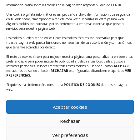
Información básica sobre las cookies de la página web responsabilidad de CENTIC
Tecnológicos 2ª ed.
Una cookie o galleta informática es un pequeño archivo de información que se guarda
Ayudas INFO para el apoyo a las empresas
en tu ordenador, “smartphone” o tableta cada vez que visitas nuestra página web.
innovadoras con potencial tecnológico y escalables
Algunas cookies son nuestras y otras pertenecen a empresas externas que prestan
servicios para nuestra página web.
Convocatoria Cheque de Innovación. Ayudas INFO
Las cookies pueden ser de varios tipos: las cookies técnicas son necesarias para que
para la contratación de servicios de Innovación y
nuestra página web pueda funcionar, no necesitan de tu autorización y son las únicas
Competitividad
que tenemos activadas por defecto.
Cheque Inversión del INFO. Ayudas para la
El resto de cookies sirven para mejorar nuestra página, para personalizarla en base a tus
preferencias, o para poder mostrarte publicidad ajustada a tus búsquedas, gustos e
contratación de servicios de Innovación y
intereses personales. Puedes aceptar todas estas cookies pulsando el botón
ACEPTAR,
Competitividad para apoyar rondas de financiación.
rechazarlas pulsando el botón
RECHAZAR
o configurarlas clicando en el apartado
VER
PREFERENCIAS
.
Curso práctico: MCP el acceso de la IA al mundo físico.
Si quieres más información, consulta la
POLÍTICA DE COOKIES
de nuestra página
Inscripciones abiertas!!
web.
Convocatoria CDTI Misiones Ciencia e Innovación
2026
Aceptar cookies
Ayudas INFO para la contratación de servicios de
Innovación y Competitividad (CHEQUE
Rechazar
INTERNACIONALIZACIÓN)
Ver preferencias