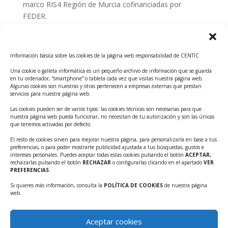
marco RIS4 Región de Murcia cofinanciadas por
FEDER.
Convocatoria Innoglobal CDTI 2026
Curso: Impacto de la IA en la creación de Productos
Información básica sobre las cookies de la página web responsabilidad de CENTIC
Tecnológicos 2ª ed.
Una cookie o galleta informática es un pequeño archivo de información que se guarda
Ayudas INFO para el apoyo a las empresas
en tu ordenador, “smartphone” o tableta cada vez que visitas nuestra página web.
innovadoras con potencial tecnológico y escalables
Algunas cookies son nuestras y otras pertenecen a empresas externas que prestan
servicios para nuestra página web.
Convocatoria Cheque de Innovación. Ayudas INFO
Las cookies pueden ser de varios tipos: las cookies técnicas son necesarias para que
para la contratación de servicios de Innovación y
nuestra página web pueda funcionar, no necesitan de tu autorización y son las únicas
Competitividad
que tenemos activadas por defecto.
Cheque Inversión del INFO. Ayudas para la
El resto de cookies sirven para mejorar nuestra página, para personalizarla en base a tus
preferencias, o para poder mostrarte publicidad ajustada a tus búsquedas, gustos e
contratación de servicios de Innovación y
intereses personales. Puedes aceptar todas estas cookies pulsando el botón
ACEPTAR,
Competitividad para apoyar rondas de financiación.
rechazarlas pulsando el botón
RECHAZAR
o configurarlas clicando en el apartado
VER
PREFERENCIAS
.
Curso práctico: MCP el acceso de la IA al mundo físico.
Si quieres más información, consulta la
POLÍTICA DE COOKIES
de nuestra página
Inscripciones abiertas!!
web.
Convocatoria CDTI Misiones Ciencia e Innovación
2026
Aceptar cookies