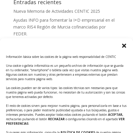
Entradas recientes
Nueva Memoria de Actividades CENTIC 2025
Ayudas INFO para fomentar la I+D empresarial en el
marco RIS4 Región de Murcia cofinanciadas por
FEDER.
Convocatoria Innoglobal CDTI 2026
Curso: Impacto de la IA en la creación de Productos
Información básica sobre las cookies de la página web responsabilidad de CENTIC
Tecnológicos 2ª ed.
Una cookie o galleta informática es un pequeño archivo de información que se guarda
Ayudas INFO para el apoyo a las empresas
en tu ordenador, “smartphone” o tableta cada vez que visitas nuestra página web.
innovadoras con potencial tecnológico y escalables
Algunas cookies son nuestras y otras pertenecen a empresas externas que prestan
servicios para nuestra página web.
Convocatoria Cheque de Innovación. Ayudas INFO
Las cookies pueden ser de varios tipos: las cookies técnicas son necesarias para que
para la contratación de servicios de Innovación y
nuestra página web pueda funcionar, no necesitan de tu autorización y son las únicas
Competitividad
que tenemos activadas por defecto.
Cheque Inversión del INFO. Ayudas para la
El resto de cookies sirven para mejorar nuestra página, para personalizarla en base a tus
preferencias, o para poder mostrarte publicidad ajustada a tus búsquedas, gustos e
contratación de servicios de Innovación y
intereses personales. Puedes aceptar todas estas cookies pulsando el botón
ACEPTAR,
Competitividad para apoyar rondas de financiación.
rechazarlas pulsando el botón
RECHAZAR
o configurarlas clicando en el apartado
VER
PREFERENCIAS
.
Curso práctico: MCP el acceso de la IA al mundo físico.
Si quieres más información, consulta la
POLÍTICA DE COOKIES
de nuestra página