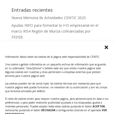
Entradas recientes
Nueva Memoria de Actividades CENTIC 2025
Ayudas INFO para fomentar la I+D empresarial en el
marco RIS4 Región de Murcia cofinanciadas por
FEDER.
Convocatoria Innoglobal CDTI 2026
Curso: Impacto de la IA en la creación de Productos
Información básica sobre las cookies de la página web responsabilidad de CENTIC
Tecnológicos 2ª ed.
Una cookie o galleta informática es un pequeño archivo de información que se guarda
Ayudas INFO para el apoyo a las empresas
en tu ordenador, “smartphone” o tableta cada vez que visitas nuestra página web.
innovadoras con potencial tecnológico y escalables
Algunas cookies son nuestras y otras pertenecen a empresas externas que prestan
servicios para nuestra página web.
Convocatoria Cheque de Innovación. Ayudas INFO
Las cookies pueden ser de varios tipos: las cookies técnicas son necesarias para que
para la contratación de servicios de Innovación y
nuestra página web pueda funcionar, no necesitan de tu autorización y son las únicas
Competitividad
que tenemos activadas por defecto.
Cheque Inversión del INFO. Ayudas para la
El resto de cookies sirven para mejorar nuestra página, para personalizarla en base a tus
preferencias, o para poder mostrarte publicidad ajustada a tus búsquedas, gustos e
contratación de servicios de Innovación y
intereses personales. Puedes aceptar todas estas cookies pulsando el botón
ACEPTAR,
Competitividad para apoyar rondas de financiación.
rechazarlas pulsando el botón
RECHAZAR
o configurarlas clicando en el apartado
VER