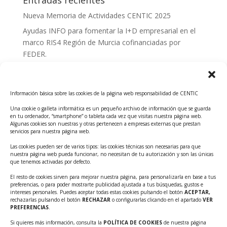
Entradas recientes
Nueva Memoria de Actividades CENTIC 2025
Ayudas INFO para fomentar la I+D empresarial en el
marco RIS4 Región de Murcia cofinanciadas por
FEDER.
Convocatoria Innoglobal CDTI 2026
Curso: Impacto de la IA en la creación de Productos
Información básica sobre las cookies de la página web responsabilidad de CENTIC
Tecnológicos 2ª ed.
Una cookie o galleta informática es un pequeño archivo de información que se guarda
Ayudas INFO para el apoyo a las empresas
en tu ordenador, “smartphone” o tableta cada vez que visitas nuestra página web.
innovadoras con potencial tecnológico y escalables
Algunas cookies son nuestras y otras pertenecen a empresas externas que prestan
servicios para nuestra página web.
Convocatoria Cheque de Innovación. Ayudas INFO
Las cookies pueden ser de varios tipos: las cookies técnicas son necesarias para que
para la contratación de servicios de Innovación y
nuestra página web pueda funcionar, no necesitan de tu autorización y son las únicas
Competitividad
que tenemos activadas por defecto.
Cheque Inversión del INFO. Ayudas para la
El resto de cookies sirven para mejorar nuestra página, para personalizarla en base a tus
preferencias, o para poder mostrarte publicidad ajustada a tus búsquedas, gustos e
contratación de servicios de Innovación y
intereses personales. Puedes aceptar todas estas cookies pulsando el botón
ACEPTAR,
Competitividad para apoyar rondas de financiación.
rechazarlas pulsando el botón
RECHAZAR
o configurarlas clicando en el apartado
VER
PREFERENCIAS
.
Curso práctico: MCP el acceso de la IA al mundo físico.
Si quieres más información, consulta la
POLÍTICA DE COOKIES
de nuestra página
Inscripciones abiertas!!