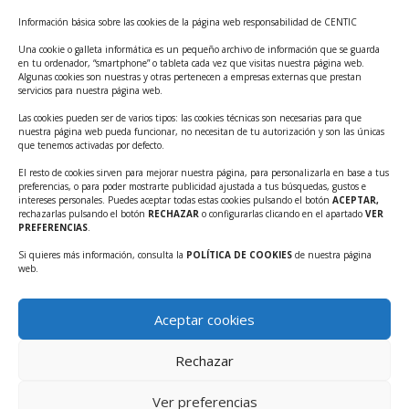
Curso: Impacto de la IA en la creación de Productos
Información básica sobre las cookies de la página web responsabilidad de CENTIC
Tecnológicos 2ª ed.
Una cookie o galleta informática es un pequeño archivo de información que se guarda
Ayudas INFO para el apoyo a las empresas
en tu ordenador, “smartphone” o tableta cada vez que visitas nuestra página web.
innovadoras con potencial tecnológico y escalables
Algunas cookies son nuestras y otras pertenecen a empresas externas que prestan
servicios para nuestra página web.
Convocatoria Cheque de Innovación. Ayudas INFO
Las cookies pueden ser de varios tipos: las cookies técnicas son necesarias para que
para la contratación de servicios de Innovación y
nuestra página web pueda funcionar, no necesitan de tu autorización y son las únicas
Competitividad
que tenemos activadas por defecto.
Cheque Inversión del INFO. Ayudas para la
El resto de cookies sirven para mejorar nuestra página, para personalizarla en base a tus
preferencias, o para poder mostrarte publicidad ajustada a tus búsquedas, gustos e
contratación de servicios de Innovación y
intereses personales. Puedes aceptar todas estas cookies pulsando el botón
ACEPTAR,
Competitividad para apoyar rondas de financiación.
rechazarlas pulsando el botón
RECHAZAR
o configurarlas clicando en el apartado
VER
PREFERENCIAS
.
Curso práctico: MCP el acceso de la IA al mundo físico.
Si quieres más información, consulta la
POLÍTICA DE COOKIES
de nuestra página
Inscripciones abiertas!!
web.
Convocatoria CDTI Misiones Ciencia e Innovación
2026
Aceptar cookies
Ayudas INFO para la contratación de servicios de
Innovación y Competitividad (CHEQUE
Rechazar
INTERNACIONALIZACIÓN)
Ver preferencias