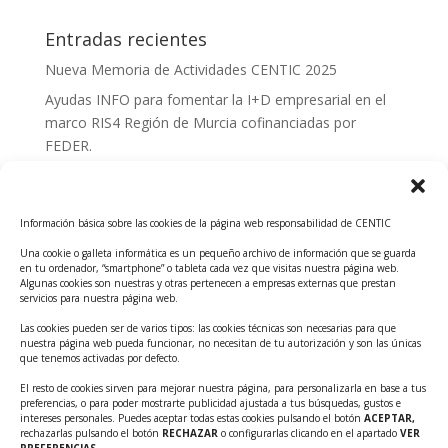
Entradas recientes
Nueva Memoria de Actividades CENTIC 2025
Ayudas INFO para fomentar la I+D empresarial en el
marco RIS4 Región de Murcia cofinanciadas por
FEDER.
Convocatoria Innoglobal CDTI 2026
Curso: Impacto de la IA en la creación de Productos
Información básica sobre las cookies de la página web responsabilidad de CENTIC
Tecnológicos 2ª ed.
Una cookie o galleta informática es un pequeño archivo de información que se guarda
Ayudas INFO para el apoyo a las empresas
en tu ordenador, “smartphone” o tableta cada vez que visitas nuestra página web.
innovadoras con potencial tecnológico y escalables
Algunas cookies son nuestras y otras pertenecen a empresas externas que prestan
servicios para nuestra página web.
Convocatoria Cheque de Innovación. Ayudas INFO
Las cookies pueden ser de varios tipos: las cookies técnicas son necesarias para que
para la contratación de servicios de Innovación y
nuestra página web pueda funcionar, no necesitan de tu autorización y son las únicas
Competitividad
que tenemos activadas por defecto.
Cheque Inversión del INFO. Ayudas para la
El resto de cookies sirven para mejorar nuestra página, para personalizarla en base a tus
preferencias, o para poder mostrarte publicidad ajustada a tus búsquedas, gustos e
contratación de servicios de Innovación y
intereses personales. Puedes aceptar todas estas cookies pulsando el botón
ACEPTAR,
Competitividad para apoyar rondas de financiación.
rechazarlas pulsando el botón
RECHAZAR
o configurarlas clicando en el apartado
VER