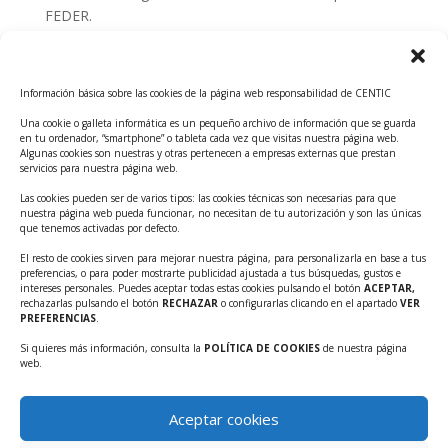
FEDER.
Convocatoria Innoglobal CDTI 2026
Curso: Impacto de la IA en la creación de Productos
Información básica sobre las cookies de la página web responsabilidad de CENTIC
Tecnológicos 2ª ed.
Una cookie o galleta informática es un pequeño archivo de información que se guarda
Ayudas INFO para el apoyo a las empresas
en tu ordenador, “smartphone” o tableta cada vez que visitas nuestra página web.
innovadoras con potencial tecnológico y escalables
Algunas cookies son nuestras y otras pertenecen a empresas externas que prestan
servicios para nuestra página web.
Convocatoria Cheque de Innovación. Ayudas INFO
Las cookies pueden ser de varios tipos: las cookies técnicas son necesarias para que
para la contratación de servicios de Innovación y
nuestra página web pueda funcionar, no necesitan de tu autorización y son las únicas
Competitividad
que tenemos activadas por defecto.
Cheque Inversión del INFO. Ayudas para la
El resto de cookies sirven para mejorar nuestra página, para personalizarla en base a tus
preferencias, o para poder mostrarte publicidad ajustada a tus búsquedas, gustos e
contratación de servicios de Innovación y
intereses personales. Puedes aceptar todas estas cookies pulsando el botón
ACEPTAR,
Competitividad para apoyar rondas de financiación.
rechazarlas pulsando el botón
RECHAZAR
o configurarlas clicando en el apartado
VER
PREFERENCIAS
.
Curso práctico: MCP el acceso de la IA al mundo físico.
Si quieres más información, consulta la
POLÍTICA DE COOKIES
de nuestra página
Inscripciones abiertas!!
web.
Convocatoria CDTI Misiones Ciencia e Innovación
2026
Aceptar cookies
Ayudas INFO para la contratación de servicios de