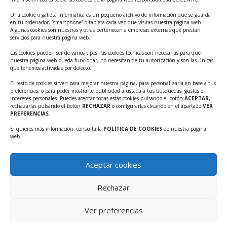
Tecnológicos 2ª ed.
Una cookie o galleta informática es un pequeño archivo de información que se guarda
Ayudas INFO para el apoyo a las empresas
en tu ordenador, “smartphone” o tableta cada vez que visitas nuestra página web.
innovadoras con potencial tecnológico y escalables
Algunas cookies son nuestras y otras pertenecen a empresas externas que prestan
servicios para nuestra página web.
Convocatoria Cheque de Innovación. Ayudas INFO
Las cookies pueden ser de varios tipos: las cookies técnicas son necesarias para que
para la contratación de servicios de Innovación y
nuestra página web pueda funcionar, no necesitan de tu autorización y son las únicas
Competitividad
que tenemos activadas por defecto.
Cheque Inversión del INFO. Ayudas para la
El resto de cookies sirven para mejorar nuestra página, para personalizarla en base a tus
preferencias, o para poder mostrarte publicidad ajustada a tus búsquedas, gustos e
contratación de servicios de Innovación y
intereses personales. Puedes aceptar todas estas cookies pulsando el botón
ACEPTAR,
Competitividad para apoyar rondas de financiación.
rechazarlas pulsando el botón
RECHAZAR
o configurarlas clicando en el apartado
VER
PREFERENCIAS
.
Curso práctico: MCP el acceso de la IA al mundo físico.
Si quieres más información, consulta la
POLÍTICA DE COOKIES
de nuestra página
Inscripciones abiertas!!
web.
Convocatoria CDTI Misiones Ciencia e Innovación
2026
Aceptar cookies
Ayudas INFO para la contratación de servicios de
Innovación y Competitividad (CHEQUE
Rechazar
INTERNACIONALIZACIÓN)
Ver preferencias