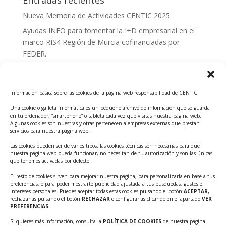
Entradas recientes
Nueva Memoria de Actividades CENTIC 2025
Ayudas INFO para fomentar la I+D empresarial en el
marco RIS4 Región de Murcia cofinanciadas por
FEDER.
Convocatoria Innoglobal CDTI 2026
Curso: Impacto de la IA en la creación de Productos
Información básica sobre las cookies de la página web responsabilidad de CENTIC
Tecnológicos 2ª ed.
Una cookie o galleta informática es un pequeño archivo de información que se guarda
Ayudas INFO para el apoyo a las empresas
en tu ordenador, “smartphone” o tableta cada vez que visitas nuestra página web.
innovadoras con potencial tecnológico y escalables
Algunas cookies son nuestras y otras pertenecen a empresas externas que prestan
servicios para nuestra página web.
Convocatoria Cheque de Innovación. Ayudas INFO
Las cookies pueden ser de varios tipos: las cookies técnicas son necesarias para que
para la contratación de servicios de Innovación y
nuestra página web pueda funcionar, no necesitan de tu autorización y son las únicas
Competitividad
que tenemos activadas por defecto.
Cheque Inversión del INFO. Ayudas para la
El resto de cookies sirven para mejorar nuestra página, para personalizarla en base a tus
preferencias, o para poder mostrarte publicidad ajustada a tus búsquedas, gustos e
contratación de servicios de Innovación y
intereses personales. Puedes aceptar todas estas cookies pulsando el botón
ACEPTAR,
Competitividad para apoyar rondas de financiación.
rechazarlas pulsando el botón
RECHAZAR
o configurarlas clicando en el apartado
VER
PREFERENCIAS
.
Curso práctico: MCP el acceso de la IA al mundo físico.
Si quieres más información, consulta la
POLÍTICA DE COOKIES
de nuestra página
Inscripciones abiertas!!