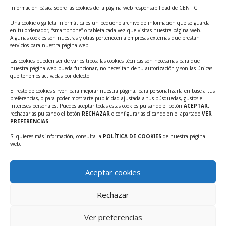
Información básica sobre las cookies de la página web responsabilidad de CENTIC
Tecnológicos 2ª ed.
Una cookie o galleta informática es un pequeño archivo de información que se guarda
Ayudas INFO para el apoyo a las empresas
en tu ordenador, “smartphone” o tableta cada vez que visitas nuestra página web.
innovadoras con potencial tecnológico y escalables
Algunas cookies son nuestras y otras pertenecen a empresas externas que prestan
servicios para nuestra página web.
Convocatoria Cheque de Innovación. Ayudas INFO
Las cookies pueden ser de varios tipos: las cookies técnicas son necesarias para que
para la contratación de servicios de Innovación y
nuestra página web pueda funcionar, no necesitan de tu autorización y son las únicas
Competitividad
que tenemos activadas por defecto.
Cheque Inversión del INFO. Ayudas para la
El resto de cookies sirven para mejorar nuestra página, para personalizarla en base a tus
preferencias, o para poder mostrarte publicidad ajustada a tus búsquedas, gustos e
contratación de servicios de Innovación y
intereses personales. Puedes aceptar todas estas cookies pulsando el botón
ACEPTAR,
Competitividad para apoyar rondas de financiación.
rechazarlas pulsando el botón
RECHAZAR
o configurarlas clicando en el apartado
VER
PREFERENCIAS
.
Curso práctico: MCP el acceso de la IA al mundo físico.
Si quieres más información, consulta la
POLÍTICA DE COOKIES
de nuestra página
Inscripciones abiertas!!
web.
Convocatoria CDTI Misiones Ciencia e Innovación
2026
Aceptar cookies
Ayudas INFO para la contratación de servicios de
Innovación y Competitividad (CHEQUE
Rechazar
INTERNACIONALIZACIÓN)
Ver preferencias