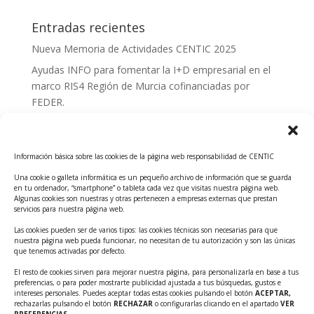
Entradas recientes
Nueva Memoria de Actividades CENTIC 2025
Ayudas INFO para fomentar la I+D empresarial en el
marco RIS4 Región de Murcia cofinanciadas por
FEDER.
Convocatoria Innoglobal CDTI 2026
Curso: Impacto de la IA en la creación de Productos
Información básica sobre las cookies de la página web responsabilidad de CENTIC
Tecnológicos 2ª ed.
Una cookie o galleta informática es un pequeño archivo de información que se guarda
Ayudas INFO para el apoyo a las empresas
en tu ordenador, “smartphone” o tableta cada vez que visitas nuestra página web.
innovadoras con potencial tecnológico y escalables
Algunas cookies son nuestras y otras pertenecen a empresas externas que prestan
servicios para nuestra página web.
Convocatoria Cheque de Innovación. Ayudas INFO
Las cookies pueden ser de varios tipos: las cookies técnicas son necesarias para que
para la contratación de servicios de Innovación y
nuestra página web pueda funcionar, no necesitan de tu autorización y son las únicas
Competitividad
que tenemos activadas por defecto.
Cheque Inversión del INFO. Ayudas para la
El resto de cookies sirven para mejorar nuestra página, para personalizarla en base a tus
preferencias, o para poder mostrarte publicidad ajustada a tus búsquedas, gustos e
contratación de servicios de Innovación y
intereses personales. Puedes aceptar todas estas cookies pulsando el botón
ACEPTAR,
Competitividad para apoyar rondas de financiación.
rechazarlas pulsando el botón
RECHAZAR
o configurarlas clicando en el apartado
VER