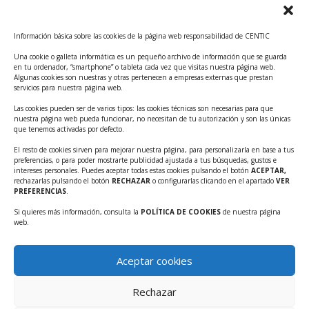
Convocatoria Innoglobal CDTI 2026
Curso: Impacto de la IA en la creación de Productos
Información básica sobre las cookies de la página web responsabilidad de CENTIC
Tecnológicos 2ª ed.
Una cookie o galleta informática es un pequeño archivo de información que se guarda
Ayudas INFO para el apoyo a las empresas
en tu ordenador, “smartphone” o tableta cada vez que visitas nuestra página web.
innovadoras con potencial tecnológico y escalables
Algunas cookies son nuestras y otras pertenecen a empresas externas que prestan
servicios para nuestra página web.
Convocatoria Cheque de Innovación. Ayudas INFO
Las cookies pueden ser de varios tipos: las cookies técnicas son necesarias para que
para la contratación de servicios de Innovación y
nuestra página web pueda funcionar, no necesitan de tu autorización y son las únicas
Competitividad
que tenemos activadas por defecto.
Cheque Inversión del INFO. Ayudas para la
El resto de cookies sirven para mejorar nuestra página, para personalizarla en base a tus
preferencias, o para poder mostrarte publicidad ajustada a tus búsquedas, gustos e
contratación de servicios de Innovación y
intereses personales. Puedes aceptar todas estas cookies pulsando el botón
ACEPTAR,
Competitividad para apoyar rondas de financiación.
rechazarlas pulsando el botón
RECHAZAR
o configurarlas clicando en el apartado
VER
PREFERENCIAS
.
Curso práctico: MCP el acceso de la IA al mundo físico.
Si quieres más información, consulta la
POLÍTICA DE COOKIES
de nuestra página
Inscripciones abiertas!!
web.
Convocatoria CDTI Misiones Ciencia e Innovación
2026
Aceptar cookies
Ayudas INFO para la contratación de servicios de
Innovación y Competitividad (CHEQUE
Rechazar
INTERNACIONALIZACIÓN)