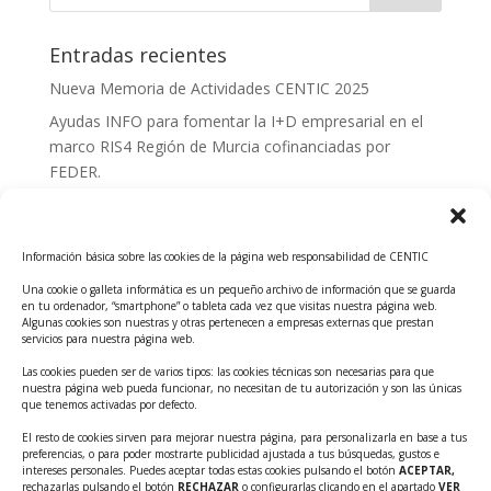
Entradas recientes
Nueva Memoria de Actividades CENTIC 2025
Ayudas INFO para fomentar la I+D empresarial en el
marco RIS4 Región de Murcia cofinanciadas por
FEDER.
Convocatoria Innoglobal CDTI 2026
Curso: Impacto de la IA en la creación de Productos
Información básica sobre las cookies de la página web responsabilidad de CENTIC
Tecnológicos 2ª ed.
Una cookie o galleta informática es un pequeño archivo de información que se guarda
Ayudas INFO para el apoyo a las empresas
en tu ordenador, “smartphone” o tableta cada vez que visitas nuestra página web.
innovadoras con potencial tecnológico y escalables
Algunas cookies son nuestras y otras pertenecen a empresas externas que prestan
servicios para nuestra página web.
Convocatoria Cheque de Innovación. Ayudas INFO
Las cookies pueden ser de varios tipos: las cookies técnicas son necesarias para que
para la contratación de servicios de Innovación y
nuestra página web pueda funcionar, no necesitan de tu autorización y son las únicas
Competitividad
que tenemos activadas por defecto.
Cheque Inversión del INFO. Ayudas para la
El resto de cookies sirven para mejorar nuestra página, para personalizarla en base a tus
preferencias, o para poder mostrarte publicidad ajustada a tus búsquedas, gustos e
contratación de servicios de Innovación y
intereses personales. Puedes aceptar todas estas cookies pulsando el botón
ACEPTAR,
Competitividad para apoyar rondas de financiación.
rechazarlas pulsando el botón
RECHAZAR
o configurarlas clicando en el apartado
VER