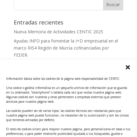
Entradas recientes
Nueva Memoria de Actividades CENTIC 2025
Ayudas INFO para fomentar la I+D empresarial en el
marco RIS4 Región de Murcia cofinanciadas por
FEDER.
Convocatoria Innoglobal CDTI 2026
Curso: Impacto de la IA en la creación de Productos
Información básica sobre las cookies de la página web responsabilidad de CENTIC
Tecnológicos 2ª ed.
Una cookie o galleta informática es un pequeño archivo de información que se guarda
Ayudas INFO para el apoyo a las empresas
en tu ordenador, “smartphone” o tableta cada vez que visitas nuestra página web.
innovadoras con potencial tecnológico y escalables
Algunas cookies son nuestras y otras pertenecen a empresas externas que prestan
servicios para nuestra página web.
Convocatoria Cheque de Innovación. Ayudas INFO
Las cookies pueden ser de varios tipos: las cookies técnicas son necesarias para que
para la contratación de servicios de Innovación y
nuestra página web pueda funcionar, no necesitan de tu autorización y son las únicas
Competitividad
que tenemos activadas por defecto.
Cheque Inversión del INFO. Ayudas para la
El resto de cookies sirven para mejorar nuestra página, para personalizarla en base a tus
preferencias, o para poder mostrarte publicidad ajustada a tus búsquedas, gustos e
contratación de servicios de Innovación y