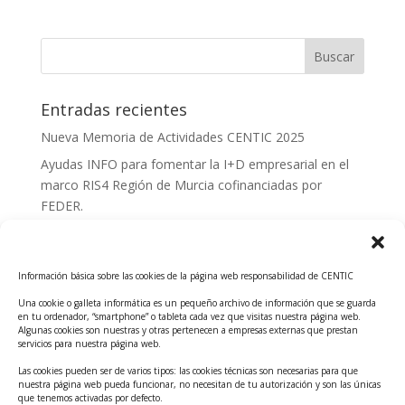
Entradas recientes
Nueva Memoria de Actividades CENTIC 2025
Ayudas INFO para fomentar la I+D empresarial en el
marco RIS4 Región de Murcia cofinanciadas por
FEDER.
Convocatoria Innoglobal CDTI 2026
Curso: Impacto de la IA en la creación de Productos
Información básica sobre las cookies de la página web responsabilidad de CENTIC
Tecnológicos 2ª ed.
Una cookie o galleta informática es un pequeño archivo de información que se guarda
Ayudas INFO para el apoyo a las empresas
en tu ordenador, “smartphone” o tableta cada vez que visitas nuestra página web.
innovadoras con potencial tecnológico y escalables
Algunas cookies son nuestras y otras pertenecen a empresas externas que prestan
servicios para nuestra página web.
Convocatoria Cheque de Innovación. Ayudas INFO
Las cookies pueden ser de varios tipos: las cookies técnicas son necesarias para que
para la contratación de servicios de Innovación y
nuestra página web pueda funcionar, no necesitan de tu autorización y son las únicas
Competitividad
que tenemos activadas por defecto.