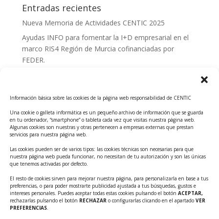
Entradas recientes
Nueva Memoria de Actividades CENTIC 2025
Ayudas INFO para fomentar la I+D empresarial en el
marco RIS4 Región de Murcia cofinanciadas por
FEDER.
Convocatoria Innoglobal CDTI 2026
Curso: Impacto de la IA en la creación de Productos
Información básica sobre las cookies de la página web responsabilidad de CENTIC
Tecnológicos 2ª ed.
Una cookie o galleta informática es un pequeño archivo de información que se guarda
Ayudas INFO para el apoyo a las empresas
en tu ordenador, “smartphone” o tableta cada vez que visitas nuestra página web.
innovadoras con potencial tecnológico y escalables
Algunas cookies son nuestras y otras pertenecen a empresas externas que prestan
servicios para nuestra página web.
Convocatoria Cheque de Innovación. Ayudas INFO
Las cookies pueden ser de varios tipos: las cookies técnicas son necesarias para que
para la contratación de servicios de Innovación y
nuestra página web pueda funcionar, no necesitan de tu autorización y son las únicas
Competitividad
que tenemos activadas por defecto.
Cheque Inversión del INFO. Ayudas para la
El resto de cookies sirven para mejorar nuestra página, para personalizarla en base a tus
preferencias, o para poder mostrarte publicidad ajustada a tus búsquedas, gustos e
contratación de servicios de Innovación y
intereses personales. Puedes aceptar todas estas cookies pulsando el botón
ACEPTAR,
Competitividad para apoyar rondas de financiación.
rechazarlas pulsando el botón
RECHAZAR
o configurarlas clicando en el apartado
VER
PREFERENCIAS
.
Curso práctico: MCP el acceso de la IA al mundo físico.